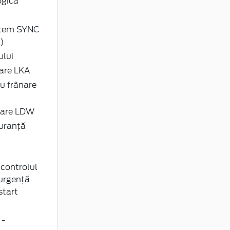
ogica
istem SYNC
B)
ului
lare LKA
u frânare
ulare LDW
guranță
 controlul
 urgență
start
 -