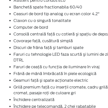
Asistent pentru condus Eco
Banchetă spate fractionabila 60/40
Ceasuri de bord tip analog cu ecran color 4.2"
Claxon cu o singură tonalitate
Computer de bord
Consolă centrală față cu cotieră şi spaţiu de depo
Covorașe față, cusătură simplă
Discuri de frâna faţă şi tamburi spate
Faruri cu tehnologie LED faza scurtă şi lumini de zi
DTRL
Faruri de ceaţă cu funcţia de iluminare în viraj
Frână de mână îmbrăcată în piele ecologică
Geamuri faţă şi spate acţionate electric
Grilă premium faţă cu inserţii cromate, cadru grilă
cromat, pasaje roți de culoare gri
Închidere centralizată
Închidere pe telecomandă, 2 chei rabatabile