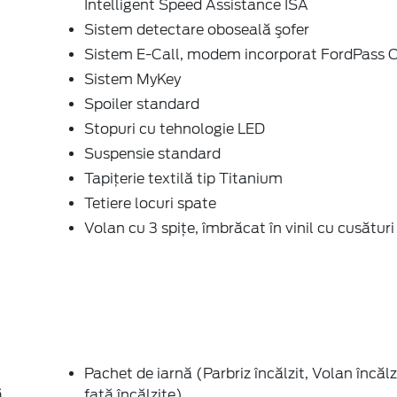
Intelligent Speed Assistance ISA
Sistem detectare oboseală şofer
Sistem E-Call, modem incorporat FordPass 
Sistem MyKey
Spoiler standard
Stopuri cu tehnologie LED
Suspensie standard
Tapiţerie textilă tip Titanium
Tetiere locuri spate
Volan cu 3 spițe, îmbrăcat în vinil cu cusături 
Pachet de iarnă (Parbriz încălzit, Volan încăl
ă
faţă încălzite)