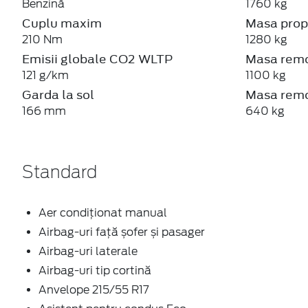
Benzină
1760 kg
Cuplu maxim
Masa prop
210 Nm
1280 kg
Emisii globale CO2 WLTP
Masa remo
121 g/km
1100 kg
Garda la sol
Masa remo
166 mm
640 kg
Standard
Aer condiţionat manual
Airbag-uri față șofer și pasager
Airbag-uri laterale
Airbag-uri tip cortină
Anvelope 215/55 R17