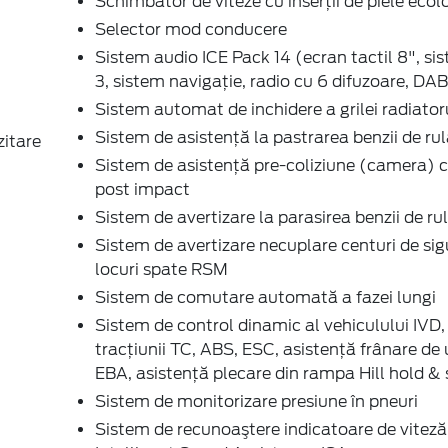
Schimbător de viteze cu inserţii de piele ecol
Selector mod conducere
Sistem audio ICE Pack 14 (ecran tactil 8", s
3, sistem navigaţie, radio cu 6 difuzoare, DA
Sistem automat de inchidere a grilei radiator
Sistem de asistenţă la pastrarea benzii de ru
zitare
Sistem de asistenţă pre-coliziune (camera) c
post impact
Sistem de avertizare la parasirea benzii de r
Sistem de avertizare necuplare centuri de si
locuri spate RSM
Sistem de comutare automată a fazei lungi
Sistem de control dinamic al vehiculului IVD,
tracțiunii TC, ABS, ESC, asistență frânare de
EBA, asistență plecare din rampa Hill hold & 
Sistem de monitorizare presiune în pneuri
Sistem de recunoaştere indicatoare de viteză