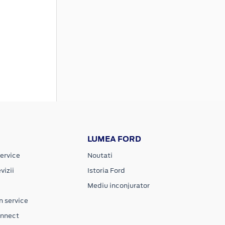
LUMEA FORD
ervice
Noutati
vizii
Istoria Ford
Mediu inconjurator
n service
onnect