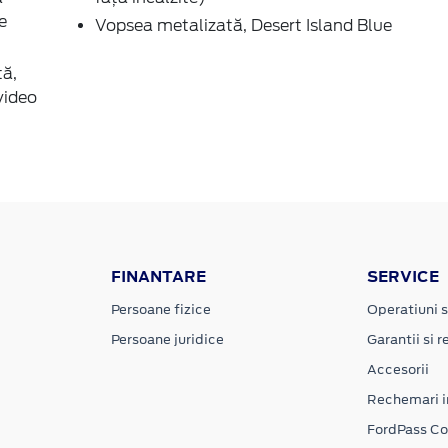
e
Vopsea metalizată, Desert Island Blue
ţă,
video
FINANTARE
SERVICE
Persoane fizice
Operatiuni s
Persoane juridice
Garantii si re
Accesorii
Rechemari i
FordPass C