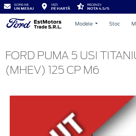
SCRIE-NE
VEZI
RECENZII
UN MESAJ
PE HARTĂ
NOTA 4.5/5
Modele
Stoc
M
FORD PUMA 5 USI TITAN
(MHEV) 125 CP M6