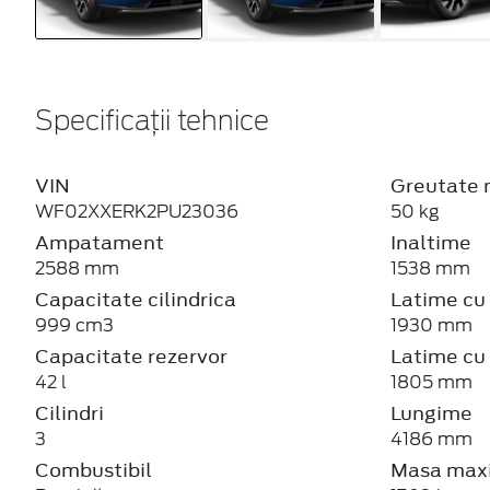
Specificații tehnice
VIN
Greutate 
WF02XXERK2PU23036
50 kg
Ampatament
Inaltime
2588 mm
1538 mm
Capacitate cilindrica
Latime cu 
999 cm3
1930 mm
Capacitate rezervor
Latime cu 
42 l
1805 mm
Cilindri
Lungime
3
4186 mm
Combustibil
Masa maxi