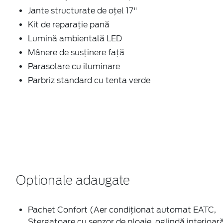
Jante structurate de oțel 17"
Kit de reparaţie pană
Lumină ambientală LED
Mânere de susţinere faţă
Parasolare cu iluminare
Parbriz standard cu tenta verde
Optionale adaugate
Pachet Confort (Aer condiţionat automat EATC,
Ştergatoare cu senzor de ploaie, oglindă interioar