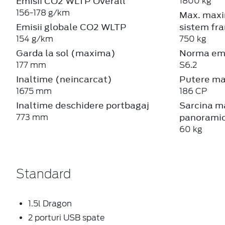
Emisii CO2 WLTP Overall
1800 kg
156-178 g/km
Max. maxi
Emisii globale CO2 WLTP
sistem fra
154 g/km
750 kg
Garda la sol (maxima)
Norma emi
177 mm
S6.2
Inaltime (neincarcat)
Putere m
1675 mm
186 CP
Inaltime deschidere portbagaj
Sarcina m
panorami
773 mm
60 kg
Standard
1.5l Dragon
2 porturi USB spate