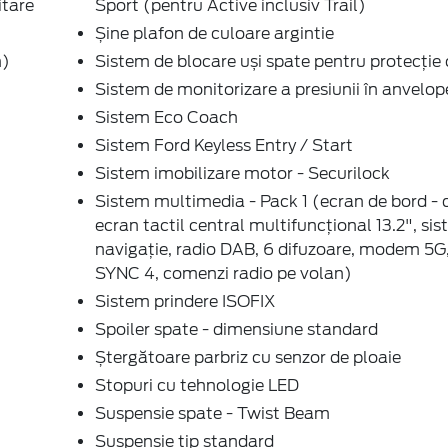
itare
Sport (pentru Active inclusiv Trail)
Șine plafon de culoare argintie
m)
Sistem de blocare uși spate pentru protecție 
Sistem de monitorizare a presiunii în anvelop
Sistem Eco Coach
Sistem Ford Keyless Entry / Start
Sistem imobilizare motor - Securilock
Sistem multimedia - Pack 1 (ecran de bord - di
ecran tactil central multifuncțional 13.2", si
navigație, radio DAB, 6 difuzoare, modem 5G
SYNC 4, comenzi radio pe volan)
Sistem prindere ISOFIX
Spoiler spate - dimensiune standard
Ștergătoare parbriz cu senzor de ploaie
Stopuri cu tehnologie LED
Suspensie spate - Twist Beam
Suspensie tip standard