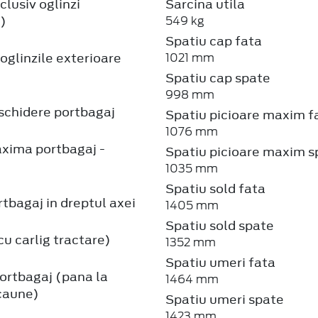
clusiv oglinzi
Sarcina utila
)
549 kg
Spatiu cap fata
oglinzile exterioare
1021 mm
Spatiu cap spate
998 mm
schidere portbagaj
Spatiu picioare maxim f
1076 mm
xima portbagaj -
Spatiu picioare maxim s
1035 mm
Spatiu sold fata
tbagaj in dreptul axei
1405 mm
Spatiu sold spate
u carlig tractare)
1352 mm
Spatiu umeri fata
ortbagaj (pana la
1464 mm
caune)
Spatiu umeri spate
1423 mm