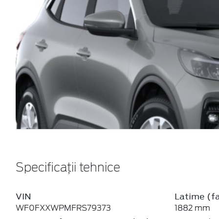
Specificații tehnice
VIN
Latime (fa
WF0FXXWPMFRS79373
1882 mm