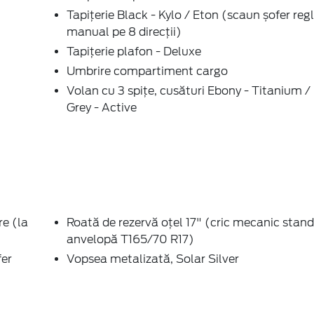
Tapițerie Black - Kylo / Eton (scaun șofer regl
manual pe 8 direcții)
Tapițerie plafon - Deluxe
Umbrire compartiment cargo
Volan cu 3 spițe, cusături Ebony - Titanium /
Grey - Active
re (la
Roată de rezervă oțel 17" (cric mecanic stand
anvelopă T165/70 R17)
fer
Vopsea metalizată, Solar Silver