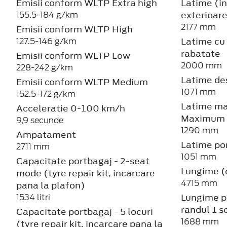
Emisii conform WLTP Extra high
Latime (in
exterioare
155.5-184 g/km
2177 mm
Emisii conform WLTP High
Latime cu 
127.5-146 g/km
rabatate
Emisii conform WLTP Low
2000 mm
228-242 g/km
Latime de
Emisii conform WLTP Medium
1071 mm
152.5-172 g/km
Latime ma
Acceleratie 0-100 km/h
Maximum
9,9 secunde
1290 mm
Ampatament
Latime por
2711 mm
1051 mm
Capacitate portbagaj - 2-seat
Lungime (c
mode (tyre repair kit, incarcare
4715 mm
pana la plafon)
Lungime p
1534 litri
randul 1 s
Capacitate portbagaj - 5 locuri
1688 mm
(tyre repair kit, incarcare pana la