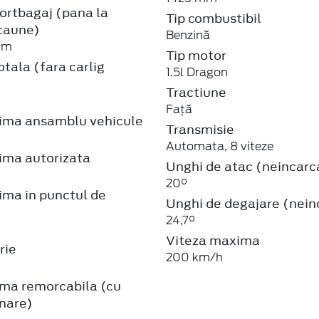
ortbagaj (pana la
Tip combustibil
scaune)
Benzină
mm
Tip motor
tala (fara carlig
1.5l Dragon
Tractiune
Față
ma ansamblu vehicule
Transmisie
Automata, 8 viteze
ma autorizata
Unghi de atac (neincarc
20°
ma in punctul de
Unghi de degajare (nein
24,7°
Viteza maxima
rie
200 km/h
ma remorcabila (cu
nare)