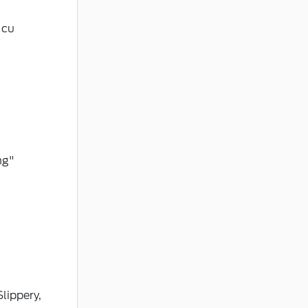
 cu
ng"
lippery,