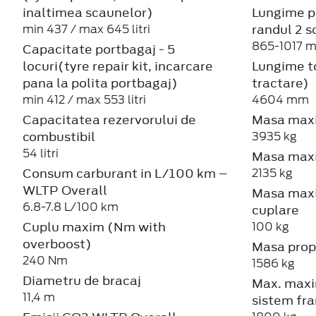
inaltimea scaunelor)
Lungime p
randul 2 
min 437 / max 645 litri
865-1017 
Capacitate portbagaj - 5
locuri(tyre repair kit, incarcare
Lungime to
pana la polita portbagaj)
tractare)
min 412 / max 553 litri
4604 mm
Capacitatea rezervorului de
Masa maxi
combustibil
3935 kg
54 litri
Masa maxi
Consum carburant in L/100 km –
2135 kg
WLTP Overall
Masa maxi
6.8-7.8 L/100 km
cuplare
Cuplu maxim (Nm with
100 kg
overboost)
Masa prop
240 Nm
1586 kg
Diametru de bracaj
Max. maxi
11,4 m
sistem fra