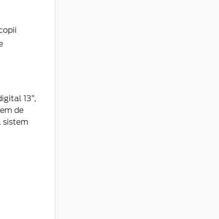
copii
e
gital 13”,
stem de
, sistem