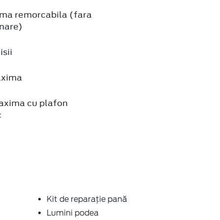
ma remorcabila (fara
nare)
sii
axima
axima cu plafon
c
Kit de reparație pană
Lumini podea