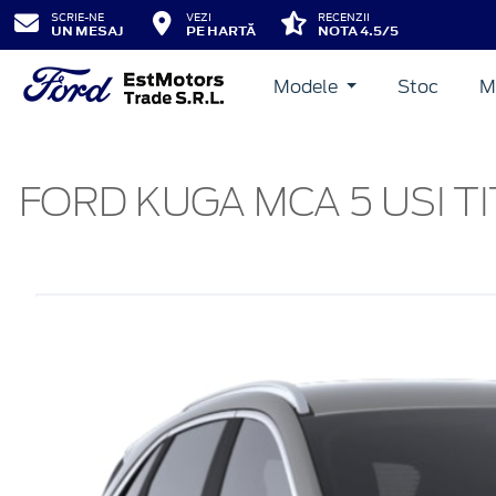
SCRIE-NE
VEZI
RECENZII
UN MESAJ
PE HARTĂ
NOTA 4.5/5
Modele
Stoc
M
FORD KUGA MCA 5 USI TI