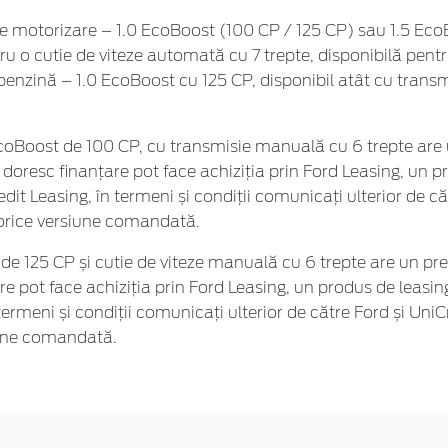
e motorizare – 1.0 EcoBoost (100 CP / 125 CP) sau 1.5 EcoB
tru o cutie de viteze automată cu 7 trepte, disponibilă pen
 benzină – 1.0 EcoBoost cu 125 CP, disponibil atât cu trans
 EcoBoost de 100 CP, cu transmisie manuală cu 6 trepte are
doresc finanțare pot face achiziția prin Ford Leasing, un p
dit Leasing, în termeni și condiții comunicați ulterior de c
 orice versiune comandată.
e 125 CP și cutie de viteze manuală cu 6 trepte are un preț
e pot face achiziția prin Ford Leasing, un produs de leasi
 termeni și condiții comunicați ulterior de către Ford și Uni
iune comandată.