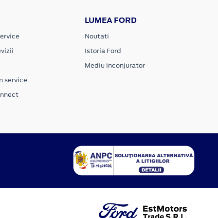
LUMEA FORD
ervice
Noutati
vizii
Istoria Ford
Mediu inconjurator
n service
onnect