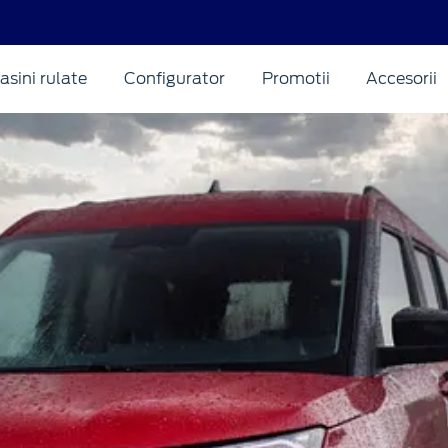
asini rulate
Configurator
Promotii
Accesorii