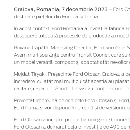
Craiova, Romania, 7 decembrie 2023
– Ford Ot
destinate piețelor din Europa si Turcia.
În acest context, Ford România a invitat la fabrica Fo
descopere totodată procesele de producție a modelel
Roxana Capătă, Managing Director, Ford România Serv
Avem mari speranțe pentru Transit Courier, care sunt
un model versatil, compact și adaptat atât nevoilor d
Müjdat Tiryaki, Președinte Ford Otosan Craiova, a dec
încredere, cu atât mai mult cu cât aceștia au plasat 
calitate, capabile să îndeplinească cerințele complexe
Proiectat împreună de echipele Ford Otosan și Ford,
Ford Puma și vor dispune împreună și de versiuni com
Ford Otosan a început producția noii game Courier în 
Ford Otosan a demarat deja o investiție de 490 de 