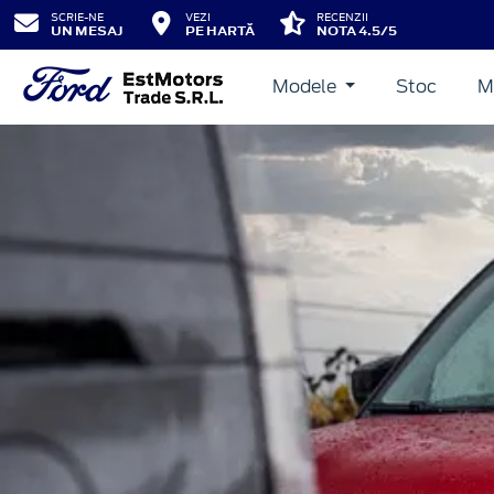
SCRIE-NE
VEZI
RECENZII
UN MESAJ
PE HARTĂ
NOTA 4.5/5
Modele
Stoc
M