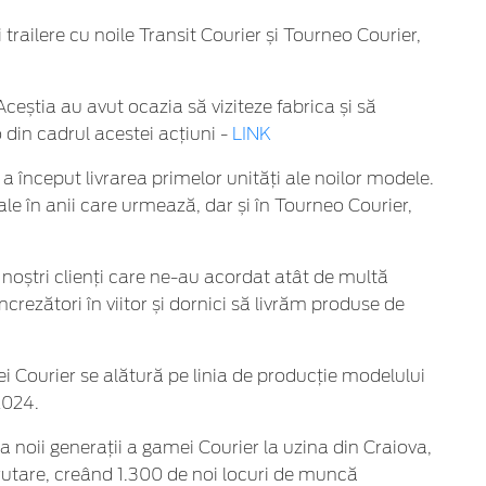
trailere cu noile Transit Courier și Tourneo Courier,
Aceștia au avut ocazia să viziteze fabrica și să
din cadrul acestei acțiuni -
LINK
început livrarea primelor unități ale noilor modele.
e în anii care urmează, dar și în Tourneo Courier,
 noștri clienți care ne-au acordat atât de multă
rezători în viitor și dornici să livrăm produse de
 Courier se alătură pe linia de producție modelului
2024.
a noii generații a gamei Courier la uzina din Craiova,
rutare, creând 1.300 de noi locuri de muncă