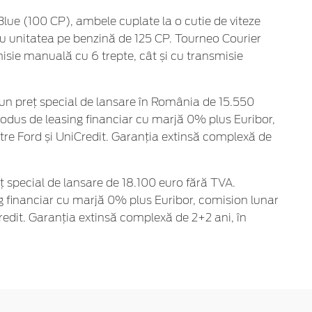
lue (100 CP), ambele cuplate la o cutie de viteze
tru unitatea pe benzină de 125 CP. Tourneo Courier
misie manuală cu 6 trepte, cât și cu transmisie
 un preț special de lansare în România de 15.550
rodus de leasing financiar cu marjă 0% plus Euribor,
ătre Ford și UniCredit. Garanția extinsă complexă de
 special de lansare de 18.100 euro fără TVA.
ng financiar cu marjă 0% plus Euribor, comision lunar
Credit. Garanția extinsă complexă de 2+2 ani, în