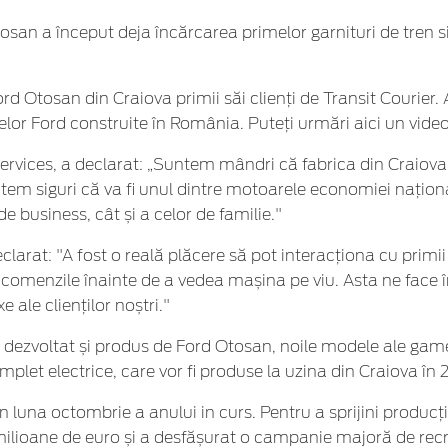
osan a început deja încărcarea primelor garnituri de tren si 
rd Otosan din Craiova primii săi clienți de Transit Courier. 
or Ford construite în România. Puteți urmări aici un video 
ices, a declarat: „Suntem mândri că fabrica din Craiova a 
em siguri că va fi unul dintre motoarele economiei național
e business, cât și a celor de familie."
larat: "A fost o reală plăcere să pot interacționa cu primii
comenzile înainte de a vedea mașina pe viu. Asta ne face înc
 ale clienților noștri."
 dezvoltat și produs de Ford Otosan, noile modele ale gamei
plet electrice, care vor fi produse la uzina din Craiova în 
luna octombrie a anului in curs. Pentru a sprijini producți
milioane de euro și a desfășurat o campanie majoră de rec