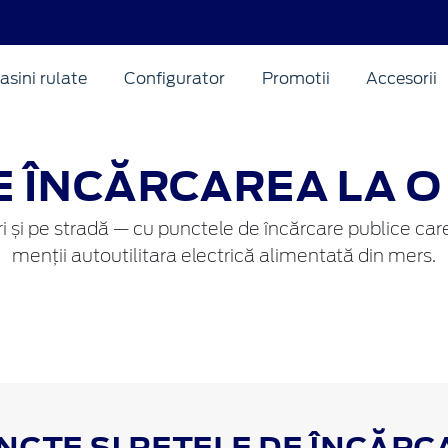
asini rulate
Configurator
Promotii
Accesorii
 ÎNCĂRCAREA LA O
ri și pe stradă — cu punctele de încărcare publice care 
menții autoutilitara electrică alimentată din mers.
NCTE SI REȚELE DE ÎNCĂRC