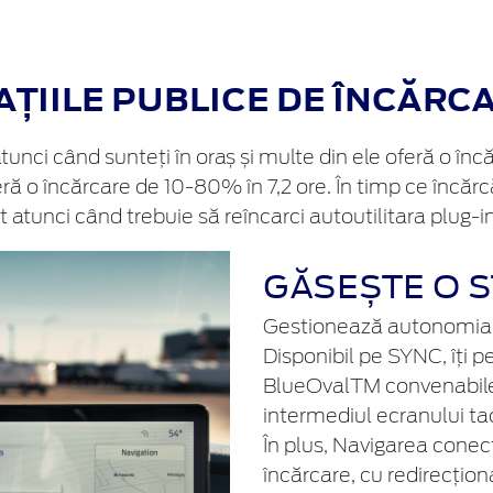
AȚIILE PUBLICE DE ÎNCĂRC
atunci când sunteți în oraș și multe din ele oferă o în
ră o încărcare de 10-80% în 7,2 ore. În timp ce încăr
atunci când trebuie să reîncarci autoutilitara plug-in
GĂSEȘTE O S
Gestionează autonomia ba
Disponibil pe SYNC, îți p
BlueOvalTM convenabile p
intermediul ecranului ta
În plus, Navigarea conec
încărcare, cu redirecționar