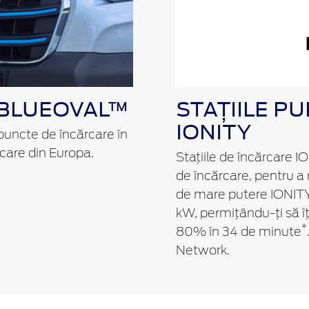
 BLUEOVAL™
STAȚIILE P
IONITY
puncte de încărcare în
rcare din Europa.
Stațiile de încărcare 
de încărcare, pentru a
de mare putere IONITY
kW, permițându-ți să îț
*
80% în 34 de minute
Network.