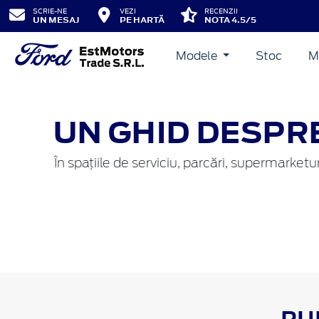
SCRIE-NE
VEZI
RECENZII
UN MESAJ
PE HARTĂ
NOTA 4.5/5
Modele
Stoc
M
UN GHID DESPRE
În spațiile de serviciu, parcări, supermarketu
PU