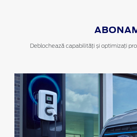
ABONAME
Deblochează capabilități și optimizați p