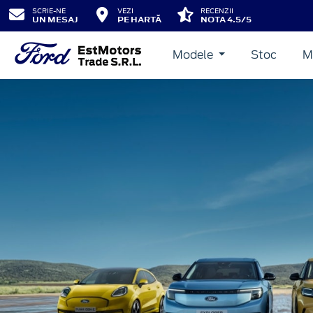
SCRIE-NE
VEZI
RECENZII
UN MESAJ
PE HARTĂ
NOTA 4.5/5
Modele
Stoc
M