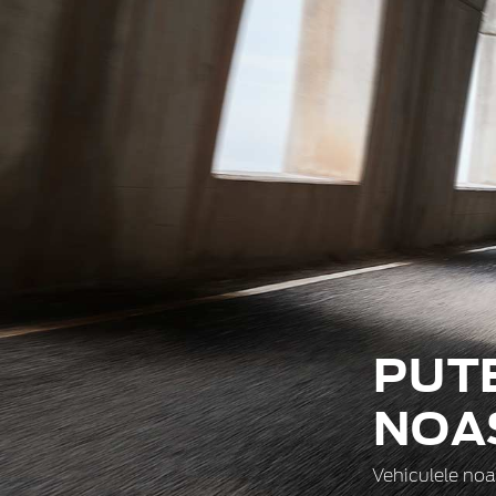
PUT
NOA
Vehiculele noas