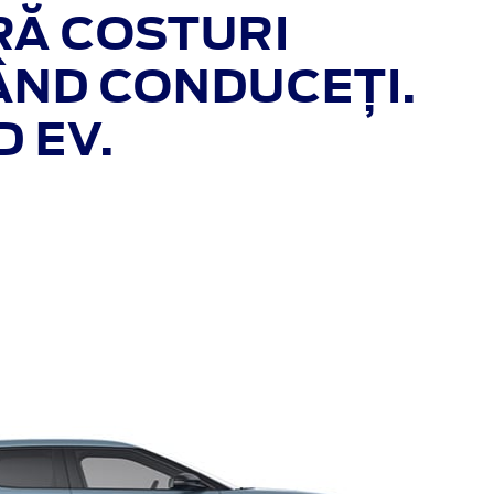
RĂ COSTURI
CÂND CONDUCEȚI.
 EV.