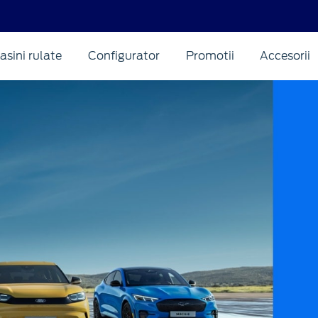
asini rulate
Configurator
Promotii
Accesorii