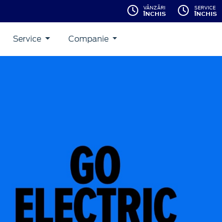
VÂNZĂRI
SERVICE
ÎNCHIS
ÎNCHIS
Service
Companie