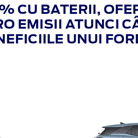
% CU BATERII, OFE
RO EMISII ATUNCI 
FICIILE UNUI FORD