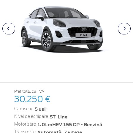
Pret total cu TVA
30.250 €
5 usi
Caroserie
ST-Line
Nivel de echipare
1.0l mHEV 155 CP - Benzină
Motorizare
Automată, 7 viteze
Transmisie