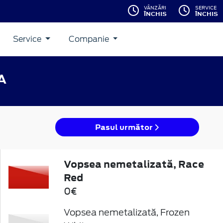
VÂNZĂRI
SERVICE
ÎNCHIS
ÎNCHIS
Service
Companie
A
Pasul următor
Vopsea nemetalizată, Race
Red
0€
Vopsea nemetalizată, Frozen