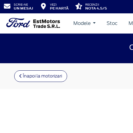
SCRIE-NE
VEZI
RECENZII
UN MESAJ
PE HARTĂ
NOTA 4.5/5
Modele
Stoc
M
Înapoi la motorizari