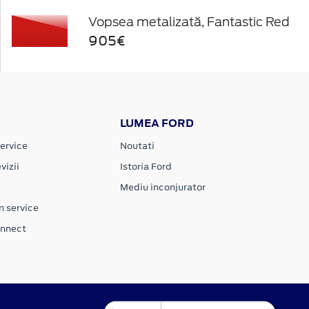
Vopsea metalizată, Fantastic Red
905€
LUMEA FORD
ervice
Noutati
vizii
Istoria Ford
Mediu inconjurator
n service
onnect