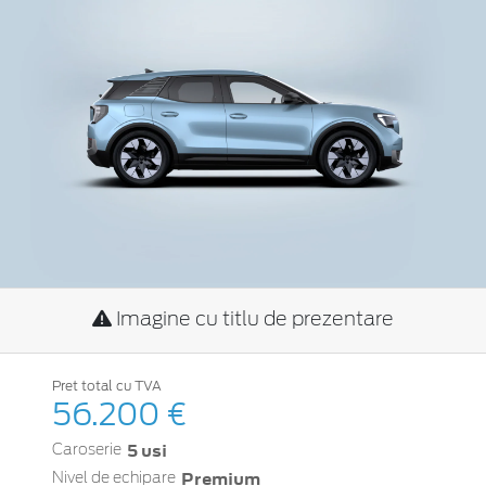
Imagine cu titlu de prezentare
Pret total cu TVA
56.200 €
5 usi
Caroserie
Premium
Nivel de echipare