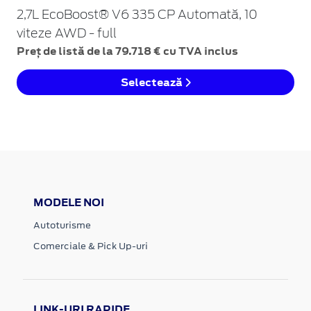
2,7L EcoBoost® V6 335 CP Automată, 10
viteze AWD - full
Preț de listă de la 79.718 € cu TVA inclus
Selectează
MODELE NOI
Autoturisme
Comerciale & Pick Up-uri
LINK-URI RAPIDE